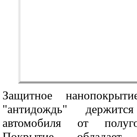
Защитное нанопокрыт
"антидождь" держитс
автомобиля от полуг
Покрытие обладает э